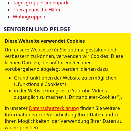
Tagesgruppe Lindenpark
Therapeutische Hilfen
Wohngruppen
SENIOREN UND PFLEGE
Jobs
Diese Webseite verwendet Cookies
Ambulanter Pflegedienst
Um unsere Webseite für Sie optimal gestalten und
Betreutes Wohnen
verbessern zu können, verwenden wir Cookies: Diese
Hauskrankenpflege
kleinen Dateien, die auf Ihrem Rechner
Hausnotruf
vorübergehend abgelegt werden, dienen dazu
Kurzzeitpflege
Grundfunktionen der Website zu ermöglichen
Seniorengerechtes Wohnen
(„funktionale Cookies“)
Servicebüro
in der Website integrierte Youtube-Videos
Senioreneinrichtung
zugänglich zu machen („Drittanbieter-Cookies“).
Tagespflege
In unserer
Datenschutzerklärung
finden Sie weitere
Verhinderungpflege
Informationen zur Verarbeitung Ihrer Daten und zu
Ihren Möglichkeiten, der Verwendung Ihrer Daten zu
BILDUNG
widersprechen.