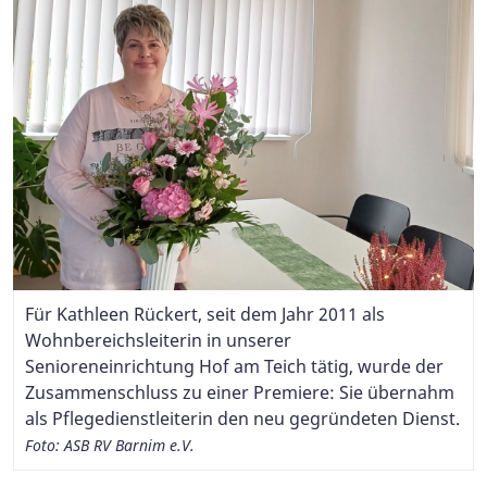
Für Kathleen Rückert, seit dem Jahr 2011 als
In den zurückliegenden fünf Jahren sind die
Wohnbereichsleiterin in unserer
Mitarbeiterinnen unseres Ambulanten
Senioreneinrichtung Hof am Teich tätig, wurde der
Pflegedienstes zu einem tollen Team
Zusammenschluss zu einer Premiere: Sie übernahm
zusammengewachsen.
als Pflegedienstleiterin den neu gegründeten Dienst.
Foto: ASB RV Barnim e.V.
Foto: ASB RV Barnim e.V.