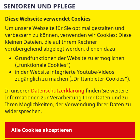
SENIOREN UND PFLEGE
Jobs
Diese Webseite verwendet Cookies
Ambulanter Pflegedienst
Um unsere Webseite für Sie optimal gestalten und
Betreutes Wohnen
verbessern zu können, verwenden wir Cookies: Diese
Hauskrankenpflege
kleinen Dateien, die auf Ihrem Rechner
Hausnotruf
vorübergehend abgelegt werden, dienen dazu
Kurzzeitpflege
Grundfunktionen der Website zu ermöglichen
Seniorengerechtes Wohnen
(„funktionale Cookies“)
Servicebüro
in der Website integrierte Youtube-Videos
Senioreneinrichtung
zugänglich zu machen („Drittanbieter-Cookies“).
Tagespflege
In unserer
Datenschutzerklärung
finden Sie weitere
Verhinderungpflege
Informationen zur Verarbeitung Ihrer Daten und zu
Ihren Möglichkeiten, der Verwendung Ihrer Daten zu
BILDUNG
widersprechen.
Freies Joachimsthaler Gymnasium
Schulprojekte
Alle Cookies akzeptieren