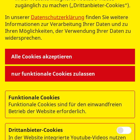
Senioreneinrichtung
zugänglich zu machen („Drittanbieter-Cookies“).
Tagespflege
In unserer
Datenschutzerklärung
finden Sie weitere
Verhinderungpflege
Informationen zur Verarbeitung Ihrer Daten und zu
Ihren Möglichkeiten, der Verwendung Ihrer Daten zu
BILDUNG
widersprechen.
Freies Joachimsthaler Gymnasium
Schulprojekte
Alle Cookies akzeptieren
nur funktionale Cookies zulassen
Funktionale Cookies
© 2026 ASB-Regionalverband Barnim e.V.
Funktionale Cookies sind für den einwandfreien
Impressum
Betrieb der Website erforderlich.
Datenschutz
Drittanbieter-Cookies
Hinweisgeberstelle
In der Website integrierte Youtube-Videos nutzen