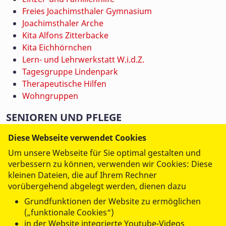
Freies Joachimsthaler Gymnasium
Joachimsthaler Arche
Kita Alfons Zitterbacke
Kita Eichhörnchen
Lern- und Lehrwerkstatt W.i.d.Z.
Tagesgruppe Lindenpark
Therapeutische Hilfen
Wohngruppen
SENIOREN UND PFLEGE
Jobs
Diese Webseite verwendet Cookies
Ambulanter Pflegedienst
Um unsere Webseite für Sie optimal gestalten und
Betreutes Wohnen
verbessern zu können, verwenden wir Cookies: Diese
Hauskrankenpflege
kleinen Dateien, die auf Ihrem Rechner
Hausnotruf
vorübergehend abgelegt werden, dienen dazu
Kurzzeitpflege
Grundfunktionen der Website zu ermöglichen
Seniorengerechtes Wohnen
(„funktionale Cookies“)
Servicebüro
in der Website integrierte Youtube-Videos