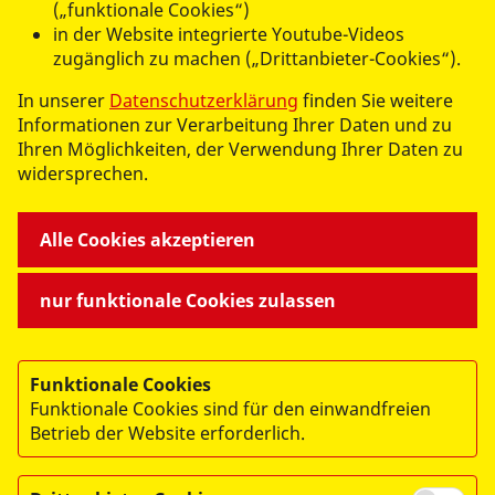
(„funktionale Cookies“)
in der Website integrierte Youtube-Videos
zugänglich zu machen („Drittanbieter-Cookies“).
In unserer
Datenschutzerklärung
finden Sie weitere
Informationen zur Verarbeitung Ihrer Daten und zu
Ihren Möglichkeiten, der Verwendung Ihrer Daten zu
widersprechen.
Alle Cookies akzeptieren
KINDER UND JUGEND
nur funktionale Cookies zulassen
Jobs
Bergvilla Adolf Reichwein
Betreutes Wohnen
Funktionale Cookies
Einzelwohnen
Funktionale Cookies sind für den einwandfreien
Einzel- und Familienhilfe
Betrieb der Website erforderlich.
Freies Joachimsthaler Gymnasium
Joachimsthaler Arche