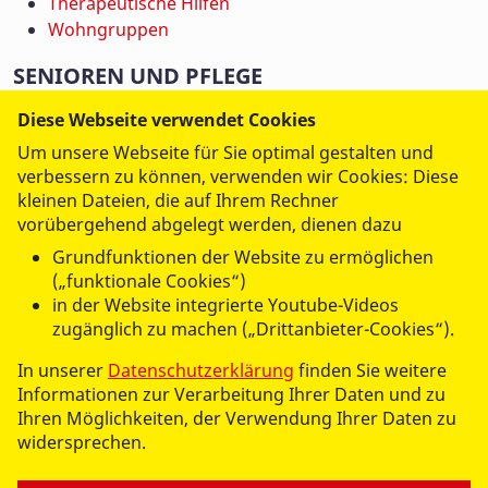
Therapeutische Hilfen
Wohngruppen
SENIOREN UND PFLEGE
Jobs
Diese Webseite verwendet Cookies
Ambulanter Pflegedienst
Um unsere Webseite für Sie optimal gestalten und
Betreutes Wohnen
verbessern zu können, verwenden wir Cookies: Diese
Hauskrankenpflege
kleinen Dateien, die auf Ihrem Rechner
Hausnotruf
vorübergehend abgelegt werden, dienen dazu
Kurzzeitpflege
Grundfunktionen der Website zu ermöglichen
Seniorengerechtes Wohnen
(„funktionale Cookies“)
Servicebüro
in der Website integrierte Youtube-Videos
Senioreneinrichtung
zugänglich zu machen („Drittanbieter-Cookies“).
Tagespflege
In unserer
Datenschutzerklärung
finden Sie weitere
Verhinderungpflege
Informationen zur Verarbeitung Ihrer Daten und zu
Ihren Möglichkeiten, der Verwendung Ihrer Daten zu
BILDUNG
widersprechen.
Freies Joachimsthaler Gymnasium