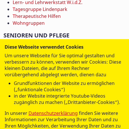
Lern- und Lehrwerkstatt W.i.d.Z.
Tagesgruppe Lindenpark
Therapeutische Hilfen
Wohngruppen
SENIOREN UND PFLEGE
Jobs
Diese Webseite verwendet Cookies
Ambulanter Pflegedienst
Um unsere Webseite für Sie optimal gestalten und
Betreutes Wohnen
verbessern zu können, verwenden wir Cookies: Diese
Hauskrankenpflege
kleinen Dateien, die auf Ihrem Rechner
Hausnotruf
vorübergehend abgelegt werden, dienen dazu
Kurzzeitpflege
Grundfunktionen der Website zu ermöglichen
Seniorengerechtes Wohnen
(„funktionale Cookies“)
Servicebüro
in der Website integrierte Youtube-Videos
Senioreneinrichtung
zugänglich zu machen („Drittanbieter-Cookies“).
Tagespflege
In unserer
Datenschutzerklärung
finden Sie weitere
Verhinderungpflege
Informationen zur Verarbeitung Ihrer Daten und zu
Ihren Möglichkeiten, der Verwendung Ihrer Daten zu
BILDUNG