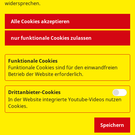
widersprechen.
Freies Joachimsthaler Gymnasium
Schulprojekte
Alle Cookies akzeptieren
nur funktionale Cookies zulassen
Funktionale Cookies
© 2026 ASB-Regionalverband Barnim e.V.
Funktionale Cookies sind für den einwandfreien
Impressum
Betrieb der Website erforderlich.
Datenschutz
Drittanbieter-Cookies
Hinweisgeberstelle
In der Website integrierte Youtube-Videos nutzen
Cookies.
Speichern