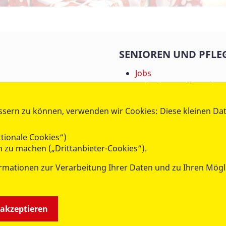
SENIOREN UND PFLE
Jobs
Ambulanter Pflegedien
Betreutes Wohnen
Hauskrankenpflege
ssern zu können, verwenden wir Cookies: Diese kleinen Da
Hausnotruf
Kurzzeitpflege
tionale Cookies“)
Seniorengerechtes Wo
h zu machen („Drittanbieter-Cookies“).
Servicebüro
ormationen zur Verarbeitung Ihrer Daten und zu Ihren Mög
Senioreneinrichtung
Tagespflege
Verhinderungpflege
 akzeptieren