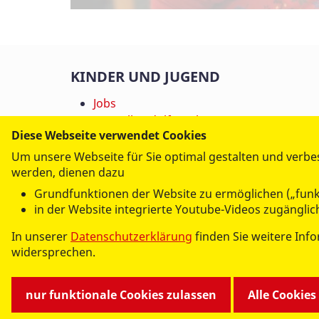
KINDER UND JUGEND
Jobs
Bergvilla Adolf Reichwein
Diese Webseite verwendet Cookies
Betreutes Wohnen
Einzelwohnen
Um unsere Webseite für Sie optimal gestalten und verbe
Einzel- und Familienhilfe
werden, dienen dazu
Freies Joachimsthaler Gymnasium
Grundfunktionen der Website zu ermöglichen („funk
Joachimsthaler Arche
in der Website integrierte Youtube-Videos zugänglic
Kita Alfons Zitterbacke
In unserer
Datenschutzerklärung
finden Sie weitere Inf
Kita Eichhörnchen
widersprechen.
Lern- und Lehrwerkstatt W.i.d.Z.
Tagesgruppe Lindenpark
Therapeutische Hilfen
nur funktionale Cookies zulassen
Alle Cookies
Wohngruppen