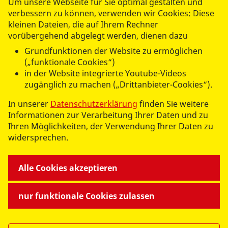
Um unsere Webseite für Sie optimal gestalten und
Betreutes Wohnen
verbessern zu können, verwenden wir Cookies: Diese
Hauskrankenpflege
kleinen Dateien, die auf Ihrem Rechner
Hausnotruf
vorübergehend abgelegt werden, dienen dazu
Kurzzeitpflege
Grundfunktionen der Website zu ermöglichen
Seniorengerechtes Wohnen
(„funktionale Cookies“)
Servicebüro
in der Website integrierte Youtube-Videos
Senioreneinrichtung
zugänglich zu machen („Drittanbieter-Cookies“).
Tagespflege
In unserer
Datenschutzerklärung
finden Sie weitere
Verhinderungpflege
Informationen zur Verarbeitung Ihrer Daten und zu
Ihren Möglichkeiten, der Verwendung Ihrer Daten zu
BILDUNG
widersprechen.
Freies Joachimsthaler Gymnasium
Schulprojekte
Alle Cookies akzeptieren
nur funktionale Cookies zulassen