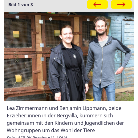
Galerie
Bild 1 von 3
Lea Zimmermann und Benjamin Lippmann, beide
Vor wenigen Wochen war es wieder soweit:
Im Jahr 2022 waren die Kaninchenzüchter der Bergvilla
Erzieher:innen in der Bergvilla, kümmern sich
Kaninchen-Nachwuchs erblickte das Licht der
mehrmals erfolgreich Kreisjugendmeister und
gemeinsam mit den Kindern und Jugendlichen der
"Bergvilla-Welt".
Landesmeister in der Bewertung des aktuellen
Wohngruppen um das Wohl der Tiere
Zuchtjahres ihrer Rasse „Kleinsilber gelb“.
Foto: ASB RV Barnim e.V. / DHA
Foto: ASB RV Barnim e.V. / DHA
Foto: ASB RV Barnim e.V. / DHA