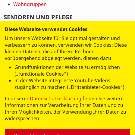
Wohngruppen
SENIOREN UND PFLEGE
Jobs
Diese Webseite verwendet Cookies
Ambulanter Pflegedienst
Um unsere Webseite für Sie optimal gestalten und
Betreutes Wohnen
verbessern zu können, verwenden wir Cookies: Diese
Hauskrankenpflege
kleinen Dateien, die auf Ihrem Rechner
Hausnotruf
vorübergehend abgelegt werden, dienen dazu
Kurzzeitpflege
Grundfunktionen der Website zu ermöglichen
Seniorengerechtes Wohnen
(„funktionale Cookies“)
Servicebüro
in der Website integrierte Youtube-Videos
Senioreneinrichtung
zugänglich zu machen („Drittanbieter-Cookies“).
Tagespflege
In unserer
Datenschutzerklärung
finden Sie weitere
Verhinderungpflege
Informationen zur Verarbeitung Ihrer Daten und zu
Ihren Möglichkeiten, der Verwendung Ihrer Daten zu
BILDUNG
widersprechen.
Freies Joachimsthaler Gymnasium
Schulprojekte