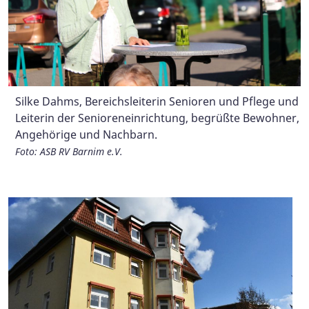
Silke Dahms, Bereichsleiterin Senioren und Pflege und
Zünftig herausgeputzt hatten sich auch unsere
Das Fest an einem sonnigen Plätzchen genießen ...
Leiterin der Senioreneinrichtung, begrüßte Bewohner,
Mitarbeiterinnen, hier Jennifer Grünwald,
Foto: ASB RV Barnim e.V.
Angehörige und Nachbarn.
Pflegedienstleiterin unserer Senioreneinrichtung, mit
einem Gast des Festes.
Foto: ASB RV Barnim e.V.
Foto: ASB RV Barnim e.V.