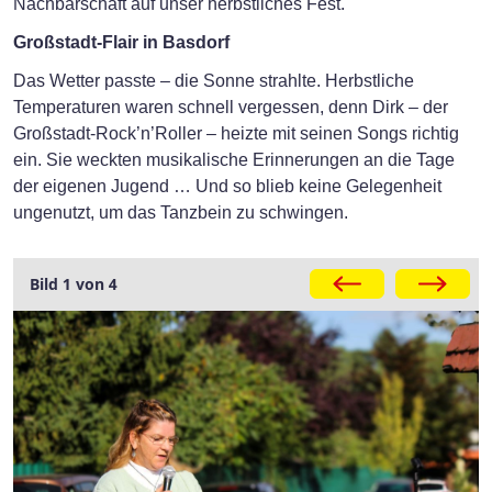
Nachbarschaft auf unser herbstliches Fest.
Großstadt-Flair in Basdorf
Das Wetter passte – die Sonne strahlte. Herbstliche
Temperaturen waren schnell vergessen, denn Dirk – der
Großstadt-Rock’n’Roller – heizte mit seinen Songs richtig
ein. Sie weckten musikalische Erinnerungen an die Tage
der eigenen Jugend … Und so blieb keine Gelegenheit
ungenutzt, um das Tanzbein zu schwingen.
Galerie
Bild 1 von 4
Dirk, der Großstadt-Rock'n'Roller, sorgte mit seinen
musikalischen Darbietungen für gute Stimmung.
Foto: ASB RV Barnim e.V.