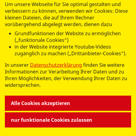
Ambulanter Pflegedienst
Um unsere Webseite für Sie optimal gestalten und
Betreutes Wohnen
verbessern zu können, verwenden wir Cookies: Diese
Hauskrankenpflege
kleinen Dateien, die auf Ihrem Rechner
Hausnotruf
vorübergehend abgelegt werden, dienen dazu
Kurzzeitpflege
Grundfunktionen der Website zu ermöglichen
Seniorengerechtes Wohnen
(„funktionale Cookies“)
Servicebüro
in der Website integrierte Youtube-Videos
Senioreneinrichtung
zugänglich zu machen („Drittanbieter-Cookies“).
Tagespflege
In unserer
Datenschutzerklärung
finden Sie weitere
Verhinderungpflege
Informationen zur Verarbeitung Ihrer Daten und zu
Ihren Möglichkeiten, der Verwendung Ihrer Daten zu
BILDUNG
widersprechen.
Freies Joachimsthaler Gymnasium
Schulprojekte
Alle Cookies akzeptieren
nur funktionale Cookies zulassen