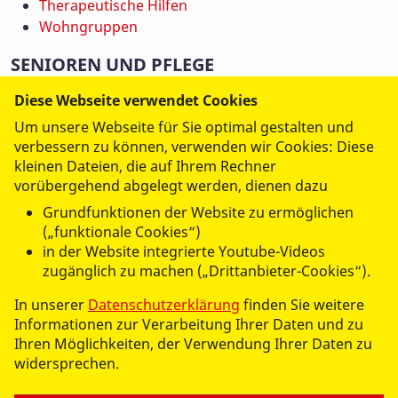
Therapeutische Hilfen
Wohngruppen
SENIOREN UND PFLEGE
Jobs
Diese Webseite verwendet Cookies
Ambulanter Pflegedienst
Um unsere Webseite für Sie optimal gestalten und
Betreutes Wohnen
verbessern zu können, verwenden wir Cookies: Diese
Hauskrankenpflege
kleinen Dateien, die auf Ihrem Rechner
Hausnotruf
vorübergehend abgelegt werden, dienen dazu
Kurzzeitpflege
Grundfunktionen der Website zu ermöglichen
Seniorengerechtes Wohnen
(„funktionale Cookies“)
Servicebüro
in der Website integrierte Youtube-Videos
Senioreneinrichtung
zugänglich zu machen („Drittanbieter-Cookies“).
Tagespflege
In unserer
Datenschutzerklärung
finden Sie weitere
Verhinderungpflege
Informationen zur Verarbeitung Ihrer Daten und zu
Ihren Möglichkeiten, der Verwendung Ihrer Daten zu
BILDUNG
widersprechen.
Freies Joachimsthaler Gymnasium